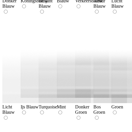
Donker
Koningsblauw
Briljant
Blauw
Verkeersblauw
Azuur
Lucht
Blauw
Blauw
Blauw
Blauw
Licht
Ijs Blauw
Turquoise
Mint
Donker
Bos
Groen
Blauw
Groen
Groen