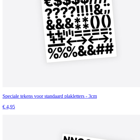
Speciale tekens voor standaard plakletters - 3cm
€ 4,95