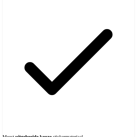
Meest
uitgebreide keuze
stickermateriaal.