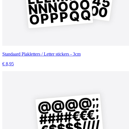
Standaard Plakletters / Letter stickers - 3cm
€ 8,95