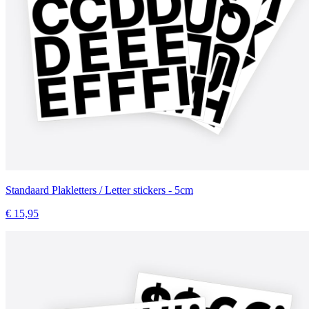
Standaard Plakletters / Letter stickers - 5cm
€ 15,95