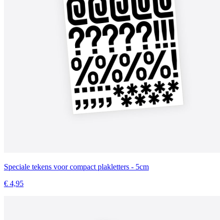
Speciale tekens voor compact plakletters - 5cm
€ 4,95