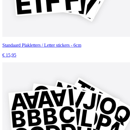
Standaard Plakletters / Letter stickers - 6cm
€ 15,95