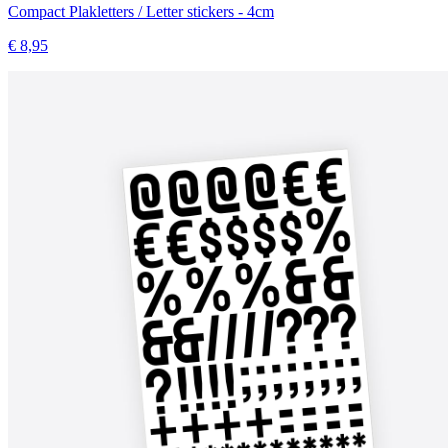
Compact Plakletters / Letter stickers - 4cm
€ 8,95