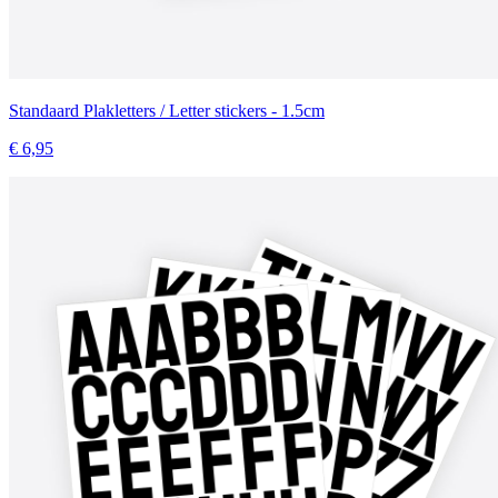
Standaard Plakletters / Letter stickers - 1.5cm
€ 6,95