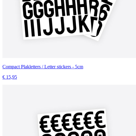
Compact Plakletters / Letter stickers - 5cm
€ 15,95